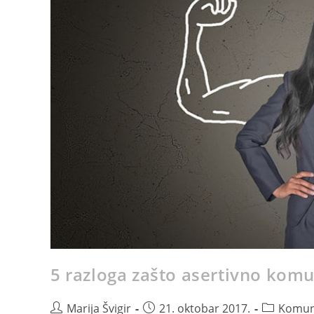
5 razloga zašto asertivno komu
Marija Švigir
21. oktobar 2017.
Komuni