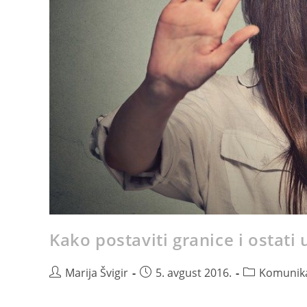
Kako postaviti granice i ostat
Marija Švigir
5. avgust 2016.
Komunika