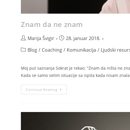
Znam da ne znam
Marija Švigir
28. januar 2018.
Blog
/
Coaching
/
Komunikacija
/
Ljudski resur
Moj put saznanja Sokrat je rekao: "Znam da ništa ne zn
Kada se samo setim situacije sa ispita kada nisam znal
Continue Reading