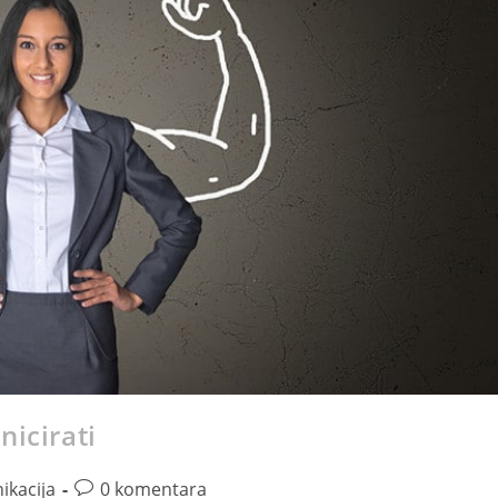
nicirati
kacija
0 komentara