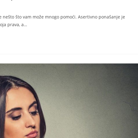
 je nešto što vam može mnogo pomoći. Asertivno ponašanje je
voja prava, a…