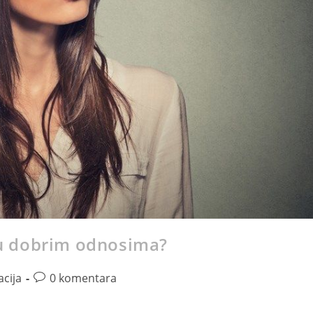
i u dobrim odnosima?
cija
0 komentara