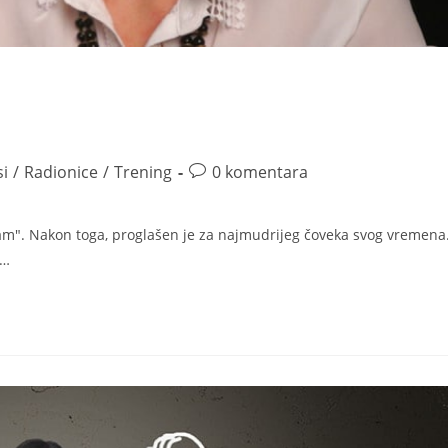
si
/
Radionice
/
Trening
0 komentara
am". Nakon toga, proglašen je za najmudrijeg čoveka svog vremena
a…