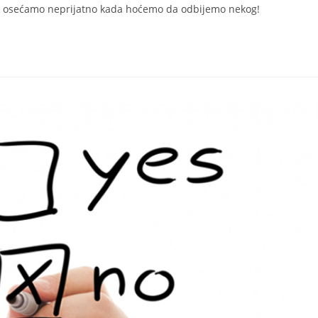
ne osećamo neprijatno kada hoćemo da odbijemo nekog!