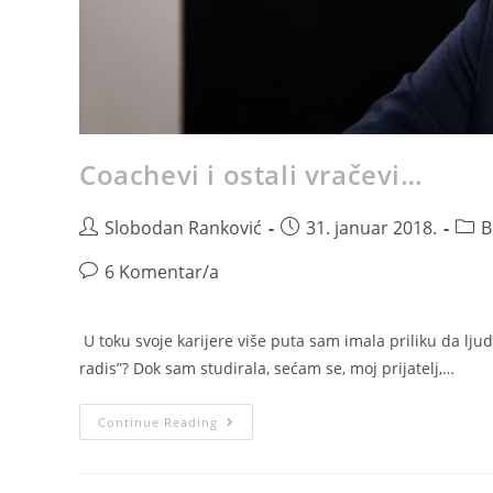
Coachevi i ostali vračevi…
Slobodan Ranković
31. januar 2018.
B
6 Komentar/a
U toku svoje karijere više puta sam imala priliku da lj
radis”? Dok sam studirala, sećam se, moj prijatelj,…
Continue Reading