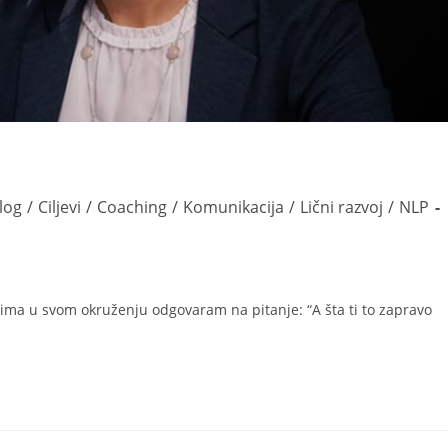
log
/
Ciljevi
/
Coaching
/
Komunikacija
/
Lični razvoj
/
NLP
udima u svom okruženju odgovaram na pitanje: “A šta ti to zapravo