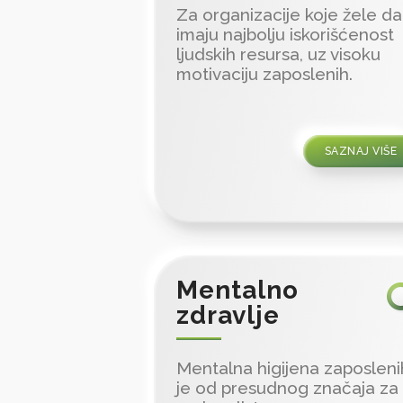
Za organizacije koje žele da
imaju najbolju iskorišćenost
ljudskih resursa, uz visoku
motivaciju zaposlenih.
SAZNAJ VIŠE
Mentalno
zdravlje
Mentalna higijena zaposleni
je od presudnog značaja za