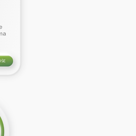
e
ema
IŠE