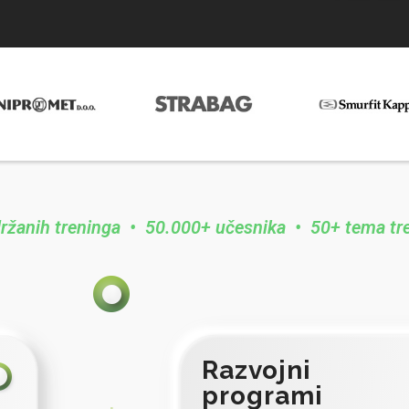
ržanih treninga • 50.000+ učesnika • 50+ tema tr
Razvojni
programi