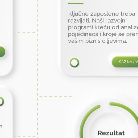
Ključne zaposlene treba
razvijati. Naši razvojni
programi kreću od analiz
pojedinaca i kroje se pr
vašim biznis ciljevima.
SAZNAJ V
h