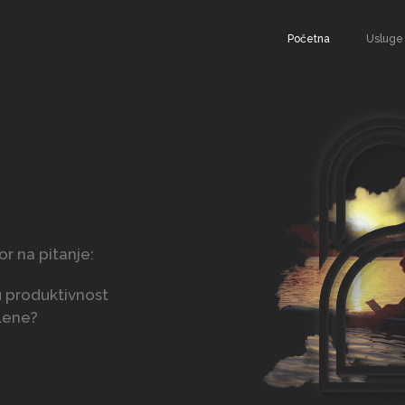
Početna
Usluge
r na pitanje:
u produktivnost
lene?