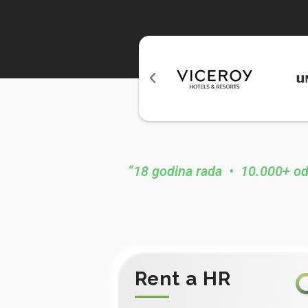
“18 godina rada • 10.000+ od
Rent a HR​