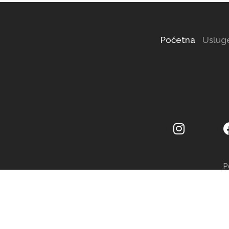
Početna
Uslug
P