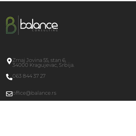
Zmaj Jovina 55, stan 6,
34000 Kragujevac, Srbija.
063 844 37 27
office@balance.rs
2008 – 2026 ⓒ Copyright – Balance Consulting