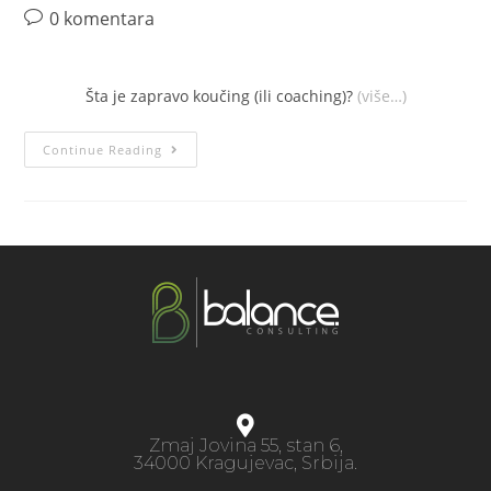
0 komentara
Šta je zapravo koučing (ili coaching)?
(više…)
Continue Reading
Zmaj Jovina 55, stan 6,
34000 Kragujevac, Srbija.