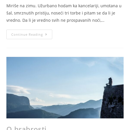
Miriše na zimu. Užurbano hodam ka kancelariji, umotana u
šal, smrznutih pristiju, noseći tri torbe i pitam se da li je
vredno. Da li je vredno svih ne prospavanih noći,…
Continue Reading
O hrabrosti