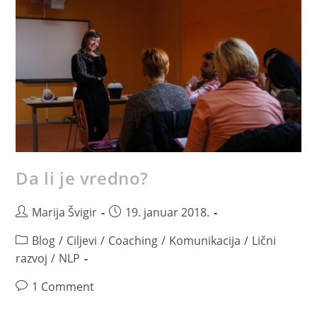
Da li je vredno?
Marija Švigir
19. januar 2018.
Blog
/
Ciljevi
/
Coaching
/
Komunikacija
/
Lični
razvoj
/
NLP
1 Comment