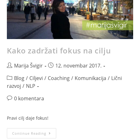
Kako zadržati fokus na cilju
Marija Švigir
12. novembar 2017.
Blog
/
Ciljevi
/
Coaching
/
Komunikacija
/
Lični
razvoj
/
NLP
0 komentara
Pravi cilj daje fokus!
Continue Reading