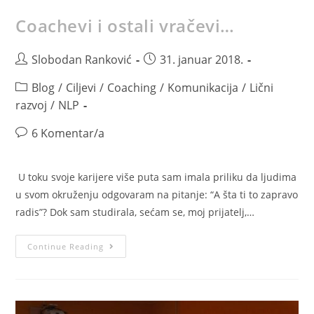
Coachevi i ostali vračevi…
Slobodan Ranković
31. januar 2018.
Blog
/
Ciljevi
/
Coaching
/
Komunikacija
/
Lični
razvoj
/
NLP
6 Komentar/a
U toku svoje karijere više puta sam imala priliku da ljudima
u svom okruženju odgovaram na pitanje: “A šta ti to zapravo
radis”? Dok sam studirala, sećam se, moj prijatelj,…
Continue Reading