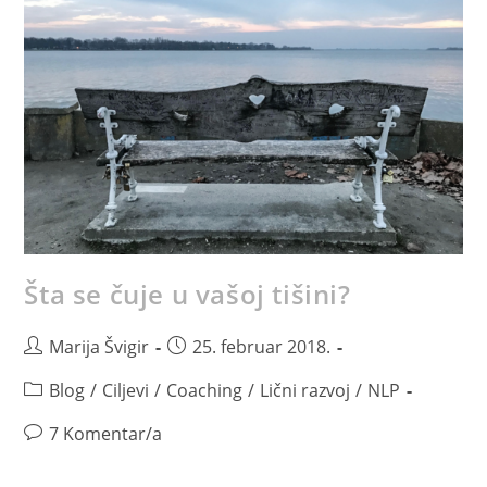
Šta se čuje u vašoj tišini?
Marija Švigir
25. februar 2018.
Blog
/
Ciljevi
/
Coaching
/
Lični razvoj
/
NLP
7 Komentar/a