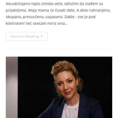
Neuobičajeno toplo zimsko veče, odlučim da izađem sa
prijateljima. Moja mama će čuvati dete. A dete nahranjeno,
okupano, presvučeno, uspavano. Dakle - sve je pod
kontrolom! Već osećam miris vina…
Continue Reading