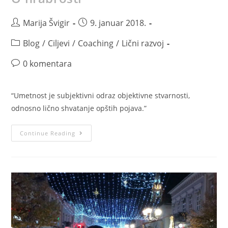
Marija Švigir
9. januar 2018.
Blog
/
Ciljevi
/
Coaching
/
Lični razvoj
0 komentara
“Umetnost je subjektivni odraz objektivne stvarnosti,
odnosno lično shvatanje opštih pojava.”
Continue Reading