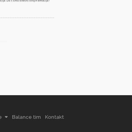
cija: Da li smo svesni svojih emocija?
e
Balance tim
Kontakt