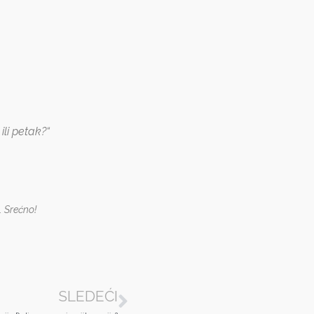
li petak?“
. Srećno!
SLEDEĆI