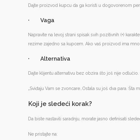
Dajte proizvod kupcu da ga koristi u dogovorenom peri
· Vaga
Napravite na levoj strani spisak svih pozitivnih (+) karakt
rezime zajedno sa kupcem. Ako vaš proizvod ima mnog
· Alternativa
Dajte klijentu alternativu bez obzira što još nije odlučio.
„Sviđaju Vam se zvoncare…Ostala su još dva para. Šta m
Koji je sledeći korak?
Da biste nastavili saradnju, morate jasno definisati sle
Ne pristajte na: