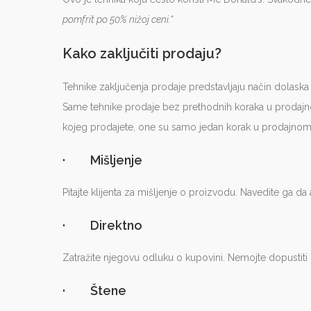
pomfrit po 50% nižoj ceni.“
Kako zaključiti prodaju?
Tehnike zaključenja prodaje predstavljaju način dolas
Same tehnike prodaje bez prethodnih koraka u prodajn
kojeg prodajete, one su samo jedan korak u prodajno
· Mišljenje
Pitajte klijenta za mišljenje o proizvodu. Navedite ga da
· Direktno
Zatražite njegovu odluku o kupovini. Nemojte dopustiti
· Štene