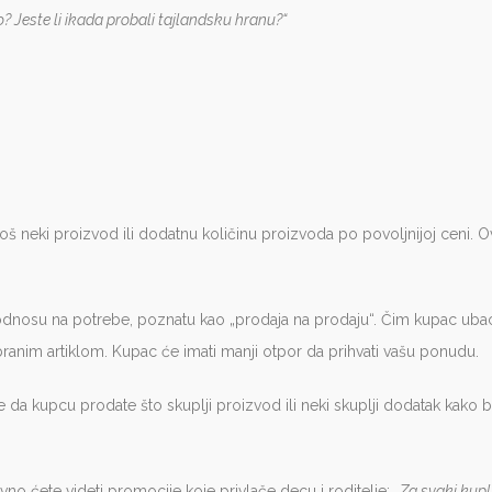
no? Jeste li ikada probali tajlandsku hranu?“
 neki proizvod ili dodatnu količinu proizvoda po povoljnijoj ceni. Ov
odnosu na potrebe, poznatu kao „prodaja na prodaju“. Čim kupac ubac
abranim artiklom. Kupac će imati manji otpor da prihvati vašu ponudu.
 da kupcu prodate što skuplji proizvod ili neki skuplji dodatak kako bi
vno ćete videti promocije koje privlače decu i roditelje:
„Za svaki kupl