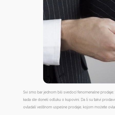
Svi smo bar jednom bili svedoci fenomenalne prodaje; to
kada ste doneli odluku o kupovini. Da li su takvi proda
ovladali veštinom uspešne prodaje, kojom možete ovlada