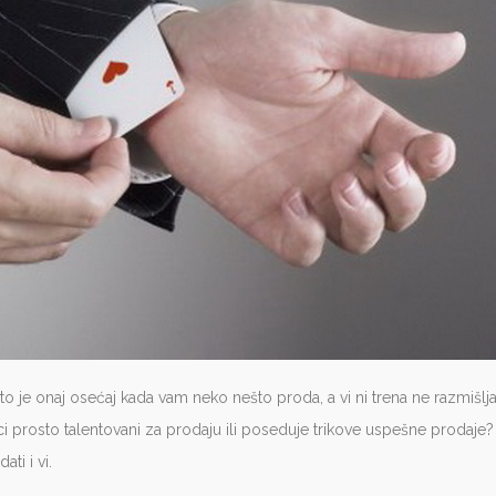
 je onaj osećaj kada vam neko nešto proda, a vi ni trena ne razmišljat
vci prosto talentovani za prodaju ili poseduje trikove uspešne prodaje
ti i vi.