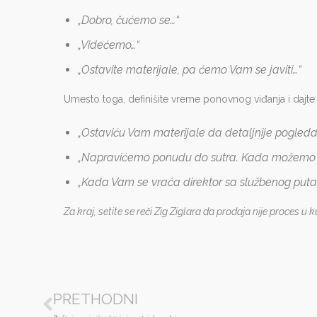
„Dobro, čućemo se…“
„Videćemo…“
„Ostavite materijale, pa ćemo Vam se javiti…“
Umesto toga, definišite vreme ponovnog viđanja i dajte
„Ostaviću Vam materijale da detaljnije pogleda
„Napravićemo ponudu do sutra. Kada možemo oč
„Kada Vam se vraća direktor sa službenog puta? 
Za kraj, setite se reči Zig Ziglara da prodaja nije proces 
PRETHODNI