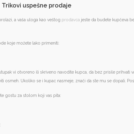
Trikovi uspešne prodaje
prolazi, a vaša uloga kao veštog
prodavca
jeste da budete kupčeva b
de koje možete lako primeniti:
upak vi otvoreno ili skriveno navodite kupca, da bez prisile prihvati 
ti osmeh. Ukoliko se i kupac nasmeje, znači da ste mu se dopali. Po
te gostu za stolom koji vas pita:
: