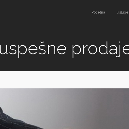
Početna
Usluge
i uspešne prodaj