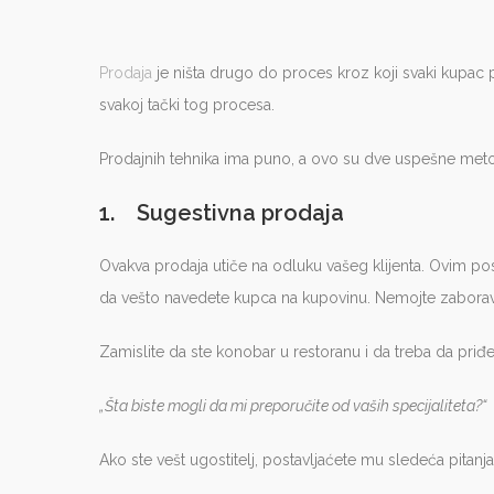
Prodaja
je ništa drugo do proces kroz koji svaki kupac 
svakoj tački tog procesa.
Prodajnih tehnika ima puno, a ovo su dve uspešne meto
1. Sugestivna prodaja
Ovakva prodaja utiče na odluku vašeg klijenta. Ovim post
da vešto navedete kupca na kupovinu. Nemojte zaboravi
Zamislite da ste konobar u restoranu i da treba da priđe
„Šta biste mogli da mi preporučite od vaših specijaliteta?“
Ako ste vešt ugostitelj, postavljaćete mu sledeća pitanja