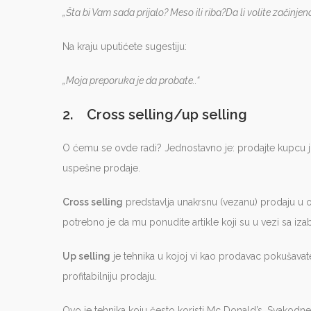
„Šta bi Vam sada prijalo? Meso ili riba?Da li volite začinje
Na kraju uputićete sugestiju:
„Moja preporuka je da probate..“
2. Cross selling/up selling
O ćemu se ovde radi? Jednostavno je: prodajte kupcu još
uspešne prodaje.
Cross selling
predstavlja unakrsnu (vezanu) prodaju u 
potrebno je da mu ponudite artikle koji su u vezi sa iz
Up selling
je tehnika u kojoj vi kao prodavac pokušavate
profitabilniju prodaju.
Ovo je tehnika koju često koristi Mc Donald’s. Svakodne