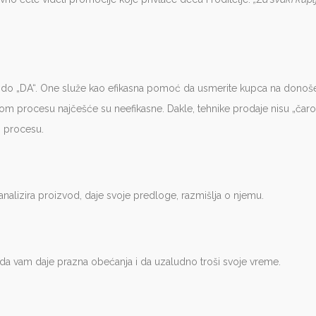
ka do „DA“. One služe kao efikasna pomoć da usmerite kupca na donoše
om procesu najčešće su neefikasne. Dakle, tehnike prodaje nisu „čar
m procesu.
 analizira proizvod, daje svoje predloge, razmišlja o njemu.
 da vam daje prazna obećanja i da uzaludno troši svoje vreme.