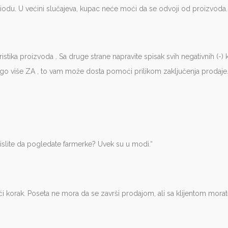
odu. U većini slučajeva, kupac neće moći da se odvoji od proizvoda.
eristika proizvoda . Sa druge strane napravite spisak svih negativnih (-) k
o više ZA , to vam može dosta pomoći prilikom zaključenja prodaje
islite da pogledate farmerke? Uvek su u modi.“
deći korak. Poseta ne mora da se završi prodajom, ali sa klijentom mora