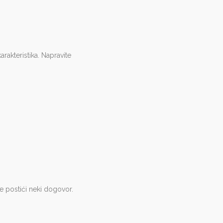
arakteristika. Napravite
.
te postići neki dogovor.