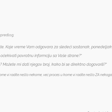
 predlog:
te. Koje vreme Vam odgovara za sledeći sastanak, ponedeljak i
ekivati povratnu informciju sa Vaše strane?“
Možete mi dati njegov broj, kako bi se direktno dogovorili?“
u kome vi radite nešto nekome, već proces u kome vi radite nešto ZA nekoga