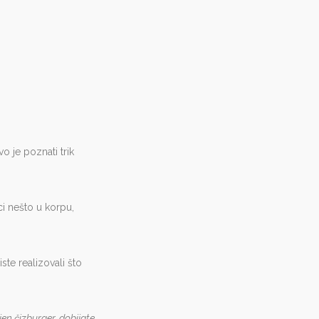
o je poznati trik
i nešto u korpu,
ste realizovali što
jen čizburger, dobijate