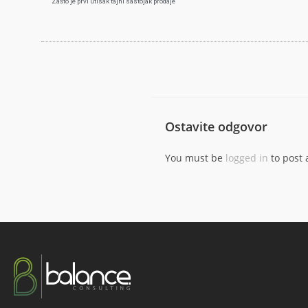
Zašto je prvi utisak tajni sastojak prodaje
Ostavite odgovor
You must be
logged in
to post