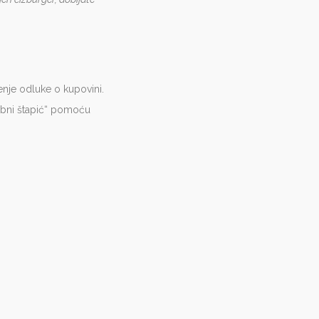
nje odluke o kupovini.
obni štapić“ pomoću