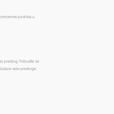
ezrezervna podrška u
vaš predlog. Potrudite se
slušaće vaše predloge.