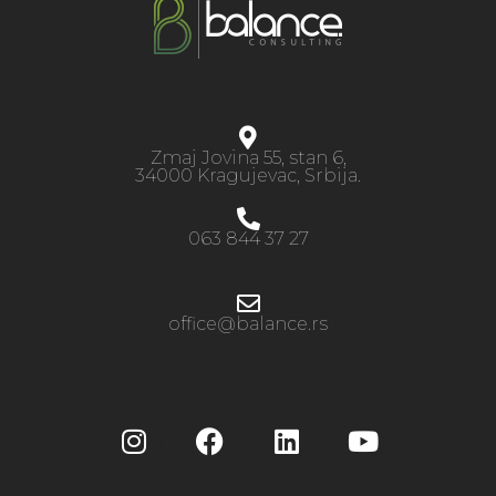
Zmaj Jovina 55, stan 6,
34000 Kragujevac, Srbija.
063 844 37 27
office@balance.rs