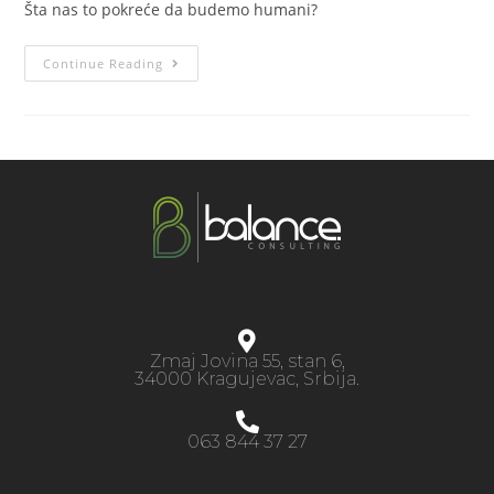
Šta nas to pokreće da budemo humani?
Continue Reading
Zmaj Jovina 55, stan 6,
34000 Kragujevac, Srbija.
063 844 37 27